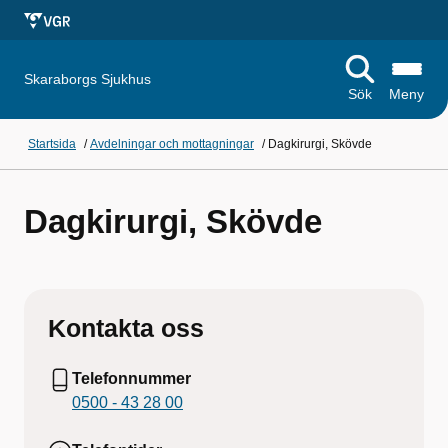
Skaraborgs Sjukhus
Sök
Meny
Startsida
/
Avdelningar och mottagningar
/
Dagkirurgi, Skövde
Dagkirurgi, Skövde
Kontakta oss
Telefonnummer
0500 - 43 28 00