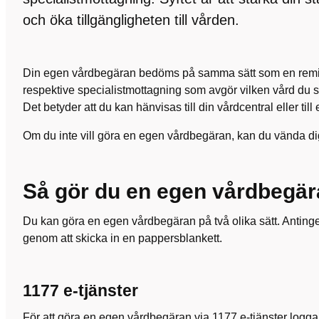
och öka tillgängligheten till vården.
Din egen vårdbegäran bedöms på samma sätt som en remiss
respektive specialistmottagning som avgör vilken vård du s
Det betyder att du kan hänvisas till din vårdcentral eller till
Om du inte vill göra en egen vårdbegäran, kan du vända dig 
Så gör du en egen vårdbegä
Du kan göra en egen vårdbegäran på två olika sätt. Anting
genom att skicka in en pappersblankett.
1177 e-tjänster
För att göra en egen vårdbegäran via 1177 e-tjänster logga