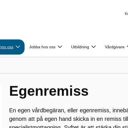
K
 hos oss
Jobba hos oss
Utbildning
Vårdgivare
Egenremiss
En egen vårdbegäran, eller egenremiss, innebä
genom att på egen hand skicka in en remiss til
specialistmottagning. Syftet är att stärka din s