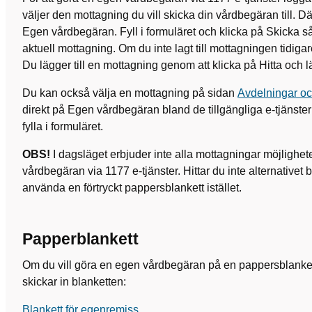
väljer den mottagning du vill skicka din vårdbegäran till. Dä
Egen vårdbegäran. Fyll i formuläret och klicka på Skicka så
aktuell mottagning. Om du inte lagt till mottagningen tidiga
Du lägger till en mottagning genom att klicka på Hitta och lä
Du kan också välja en mottagning på sidan
Avdelningar oc
direkt på Egen vårdbegäran bland de tillgängliga e-tjänste
fylla i formuläret.
OBS!
I dagsläget erbjuder inte alla mottagningar möjlighet
vårdbegäran via 1177 e-tjänster. Hittar du inte alternativet
använda en förtryckt pappersblankett istället.
Papperblankett
Om du vill göra en egen vårdbegäran på en pappersblankett s
skickar in blanketten:
Blankett för egenremiss