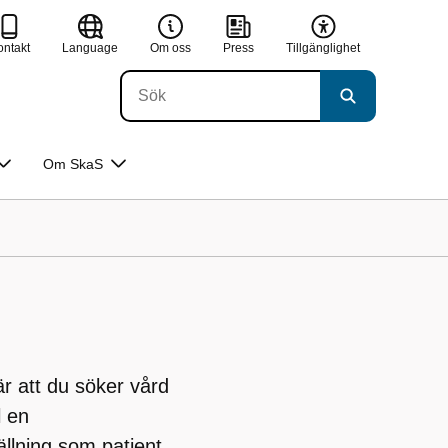
ontakt
Language
Om oss
Press
Tillgänglighet
Om SkaS
r att du söker vård
l en
tällning som patient