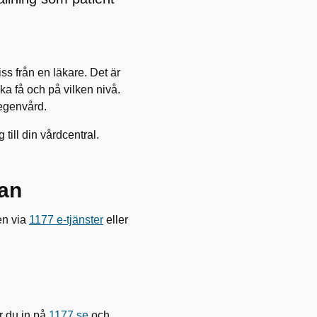
 från en läkare. Det är
ka få och på vilken nivå.
 egenvård.
till din vårdcentral.
ran
en via
1177 e-tjänster
eller
r du in på
1177.se
och