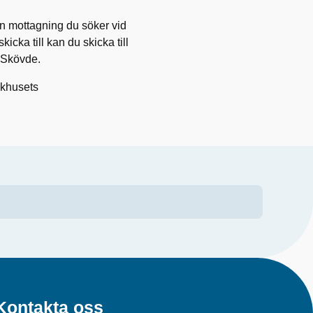
den mottagning du söker vid
cka till kan du skicka till
 Skövde.
ukhusets
Kontakta oss