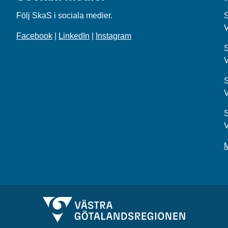
Följ SkaS i sociala medier.
Facebook
|
LinkedIn
|
Instagram
S
S
S
M