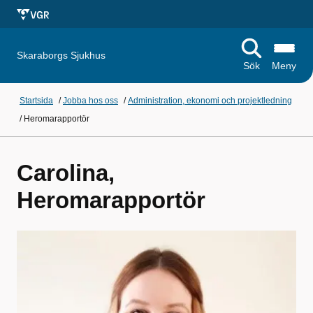
Skaraborgs Sjukhus
Sök
Meny
Startsida
/
Jobba hos oss
/
Administration, ekonomi och projektledning
/
Heromarapportör
Carolina,
Heromarapportör