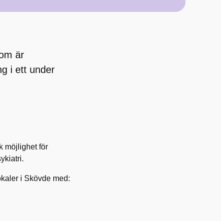
som är
g i ett under
 möjlighet för
ykiatri.
okaler i Skövde med: