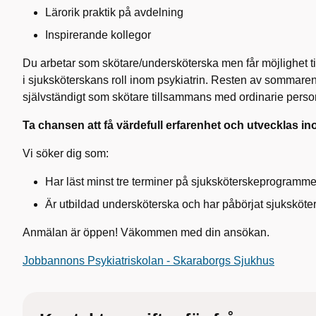
Lärorik praktik på avdelning
Inspirerande kollegor
Du arbetar som skötare/undersköterska men får möjlighet til
i sjuksköterskans roll inom psykiatrin. Resten av sommaren
självständigt som skötare tillsammans med ordinarie perso
Ta chansen att få värdefull erfarenhet och utvecklas in
Vi söker dig som:
Har läst minst tre terminer på sjuksköterskeprogrammet
Är utbildad undersköterska och har påbörjat sjuksköter
Anmälan är öppen! Väkommen med din ansökan.
Jobbannons Psykiatriskolan - Skaraborgs Sjukhus