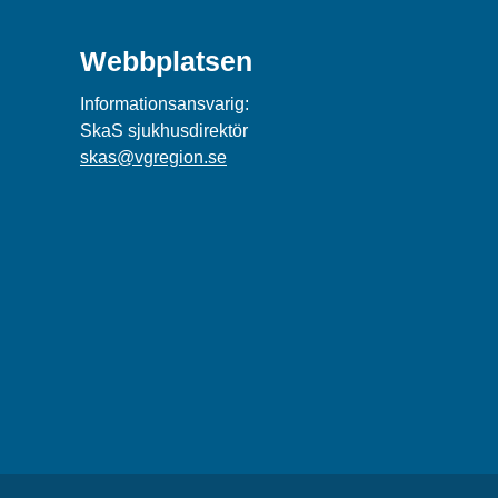
Webbplatsen
Informationsansvarig:
SkaS sjukhusdirektör
skas@vgregion.se