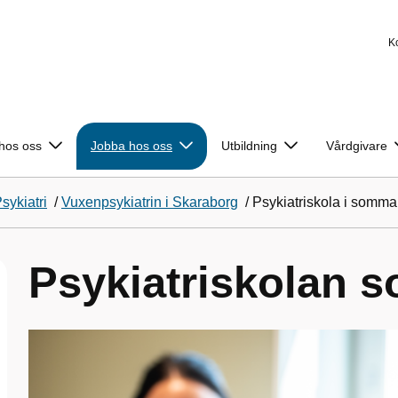
K
 hos oss
Jobba hos oss
Utbildning
Vårdgivare
sykiatri
/
Vuxenpsykiatrin i Skaraborg
/
Psykiatriskola i somma
Psykiatriskolan 