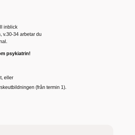
l inblick
, v.30-34 arbetar du
nal.
om psykiatrin!
, eller
skeutbildningen (från termin 1).