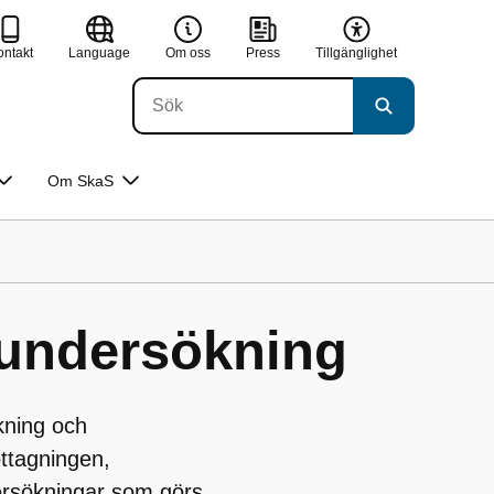
ontakt
Language
Om oss
Press
Tillgänglighet
Om SkaS
 undersökning
kning och
ttagningen,
ersökningar som görs