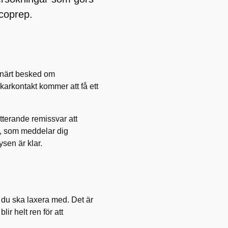
coprep.
minärt besked om
karkontakt kommer att få ett
terande remissvar att
kt, som meddelar dig
ysen är klar.
l du ska laxera med. Det är
ir helt ren för att