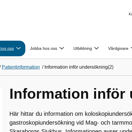
K
 hos oss
Jobba hos oss
Utbildning
Vårdgivare
/
Patientinformation
/
Information inför undersökning(2)
Information inför
Här hittar du information om koloskopiundersö
gastroskopiundersökning vid Mag- och tarmmo
Skaraborgs Sjukhus. Informationen avser und