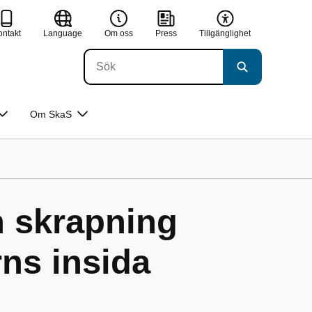
ontakt
Language
Om oss
Press
Tillgänglighet
Om SkaS
n skrapning
ns insida