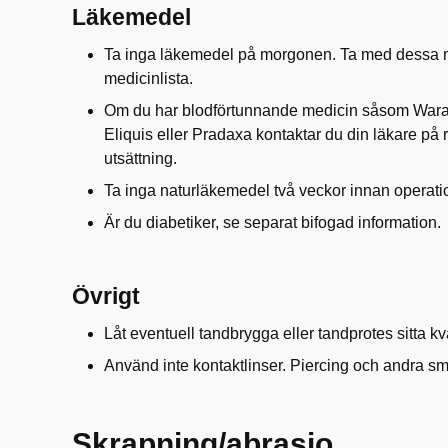
Läkemedel
Ta inga läkemedel på morgonen. Ta med dessa m
medicinlista.
Om du har blodförtunnande medicin såsom Waran,
Eliquis eller Pradaxa kontaktar du din läkare på 
utsättning.
Ta inga naturläkemedel två veckor innan operati
Är du diabetiker, se separat bifogad information.
Övrigt
Låt eventuell tandbrygga eller tandprotes sitta kv
Använd inte kontaktlinser. Piercing och andra s
Skrapning/abrasio