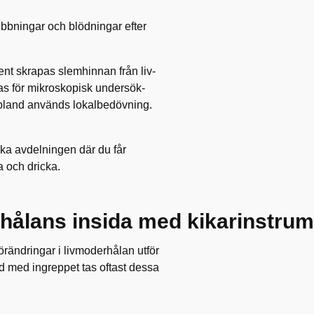
rubbningar och blödningar efter
ent skrapas slemhinnan från liv­
as för mikroskopisk undersök­
 ibland används lokalbedövning.
ska avdelningen där du får
a och dricka.
hålans insida med kikarinstrum
rändringar i livmoderhålan utför
 med ingreppet tas oftast dessa