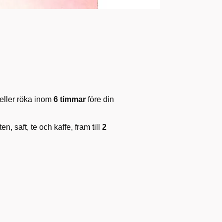
 eller röka inom
6 timmar
före din
n, saft, te och kaffe, fram till
2