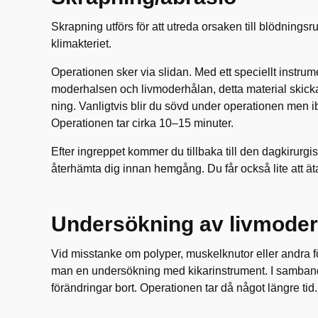
Skrapning utförs för att utreda orsaken till blödnings
klimakte­riet.
Operationen sker via slidan. Med ett speciellt instrum
moderhalsen och livmoderhålan, detta material skick
ning. Vanligtvis blir du sövd under operationen men
Operationen tar cirka 10–15 minuter.
Efter ingreppet kommer du tillbaka till den dagkirurgi
återhämta dig innan hemgång. Du får också lite att ät
Undersökning av livmoder
Vid misstanke om polyper, muskelknutor eller andra fö
man en undersökning med kikarinstrument. I samband
förändringar bort. Operationen tar då något längre tid.