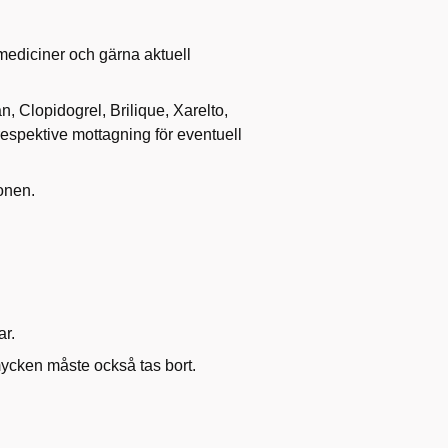
ediciner och gärna aktuell
 Clopidogrel, Brilique, Xarelto,
respektive mottagning för eventuell
onen.
ar.
mycken måste också tas bort.