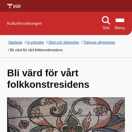
Kulturförvaltningen
Sök
Meny
Startsida
/
Vi erbjuder
/
Stöd och stipendier
/
Tidigare utlysningar
/
Bli värd för vårt folkkonstresidens
Bli värd för vårt
folkkonstresidens