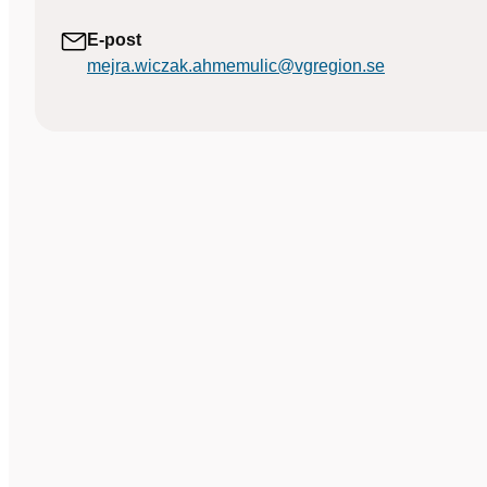
E-post
mejra.wiczak.ahmemulic@vgregion.se