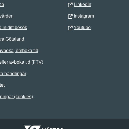
bb
LinkedIn
 vården
Instagram
 in ditt besök
Youtube
ra Götaland
avboka, omboka tid
ller avboka tid (FTV)
ka handlingar
tet
lningar (cookies)