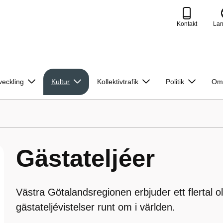
Kontakt
La
veckling
Kultur
Kollektivtrafik
Politik
Om
Gästateljéer
Västra Götalandsregionen erbjuder ett flertal ol
gästateljévistelser runt om i världen.