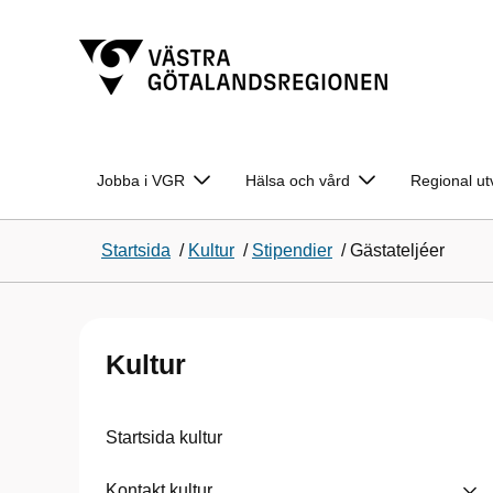
Jobba i VGR
Hälsa och vård
Regional ut
Startsida
/
Kultur
/
Stipendier
/
Gästateljéer
Kultur
Startsida kultur
Kontakt kultur