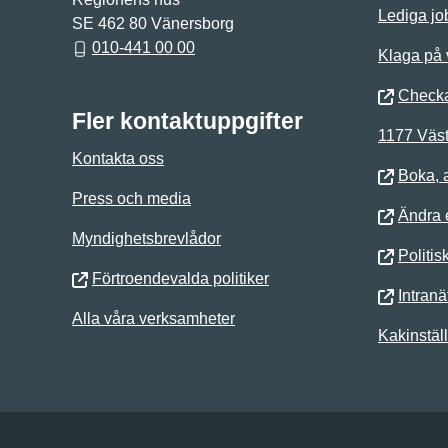
Lediga jo
SE 462 80 Vänersborg
010-441 00 00
Klaga på
Checka
Fler kontaktuppgifter
1177 Väst
Kontakta oss
Boka, 
Press och media
Ändra e
Myndighetsbrevlådor
Politis
Förtroendevalda politiker
Intranä
Alla våra verksamheter
Kakinstäl