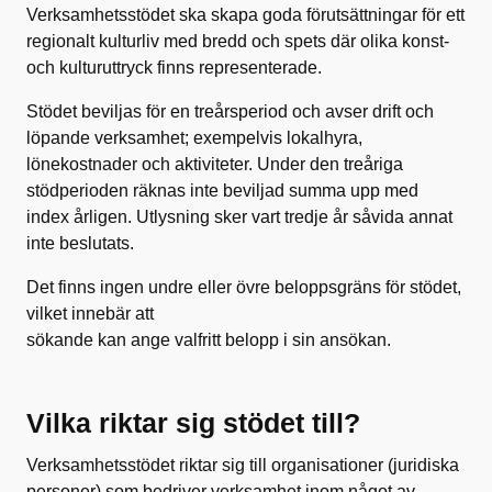
Verksamhetsstödet ska skapa goda förutsättningar för ett
regionalt kulturliv med bredd och spets där olika konst-
och kulturuttryck finns representerade.
Stödet beviljas för en treårsperiod och avser drift och
löpande verksamhet; exempelvis lokalhyra,
lönekostnader och aktiviteter. Under den treåriga
stödperioden räknas inte beviljad summa upp med
index årligen. Utlysning sker vart tredje år såvida annat
inte beslutats.
Det finns ingen undre eller övre beloppsgräns för stödet,
vilket innebär att
sökande kan ange valfritt belopp i sin ansökan.
Vilka riktar sig stödet till?
Verksamhetsstödet riktar sig till organisationer (juridiska
personer) som bedriver verksamhet inom något av