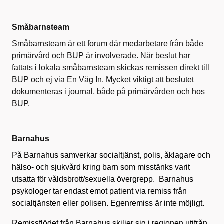
Småbarnsteam
Småbarnsteam är ett forum där medarbetare från både
primärvård och BUP är involverade. När beslut har
fattats i lokala småbarnsteam skickas remissen direkt till
BUP och ej via En Väg In. Mycket viktigt att beslutet
dokumenteras i journal, både på primärvården och hos
BUP.
Barnahus
På Barnahus samverkar socialtjänst, polis, åklagare och
hälso- och sjukvård kring barn som misstänks varit
utsatta för våldsbrott/sexuella övergrepp. Barnahus
psykologer tar endast emot patient via remiss från
socialtjänsten eller polisen. Egenremiss är inte möjligt.
Remissflödet från Barnahus skiljer sig i regionen utifrån