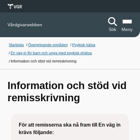
Vårdgivarwebben
Sök
Meny
Startsida
/
Övergripande områden
/
Psykisk hälsa
/
En väg in för barn och unga med psykisk ohälsa
/
Information och stöd vid remisskrivning
Information och stöd vid
remisskrivning
För att remisserna ska nå fram till En väg in
krävs följande: