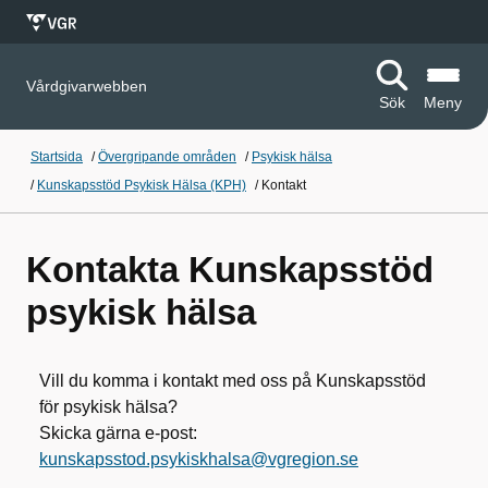
Vårdgivarwebben
Sök
Meny
Startsida
/
Övergripande områden
/
Psykisk hälsa
/
Kunskapsstöd Psykisk Hälsa (KPH)
/
Kontakt
Kontakta Kunskapsstöd
psykisk hälsa
Vill du komma i kontakt med oss på Kunskapsstöd
för psykisk hälsa?
Skicka gärna e-post:
kunskapsstod.psykiskhalsa@vgregion.se