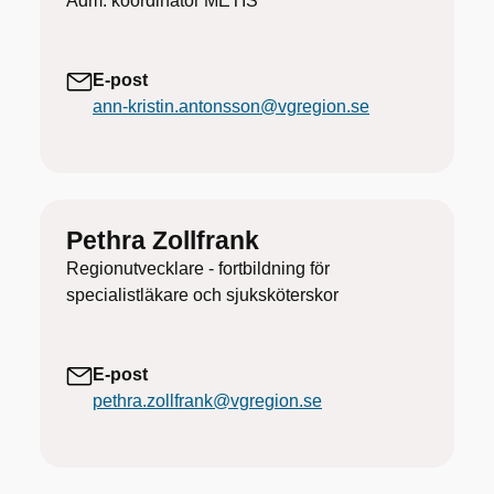
Adm. koordinator METIS
E-post
ann-kristin.antonsson@vgregion.se
Pethra Zollfrank
Regionutvecklare - fortbildning för
specialistläkare och sjuksköterskor
E-post
pethra.zollfrank@vgregion.se