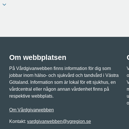
Om webbplatsen
På Vårdgivarwebben finns information för dig som
V
jobbar inom hälso- och sjukvård och tandvård i Västra
o
Götaland. Information som är lokal för ett sjukhus, en
V
vårdcentral eller någon annan vårdenhet finns på
m
respektive webbplats.
u
o
Om Vårdgivarwebben
Kontakt:
vardgivarwebben@vgregion.se