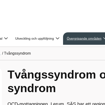
al
Utveckling och uppföljning
Övergripande områden
a
/
Tvångssyndrom
Tvångssyndrom oc
syndrom
OCD-mottagningen, Lerum, SÄS har ett regiona