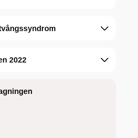
 tvångssyndrom
en 2022
tagningen