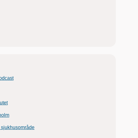
odcast
utet
holm
 sjukhusområde