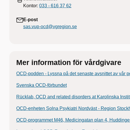
Kontor:
033 - 616 37 62
E-post
sas.vup-ocd@vgregion.se
Mer information för vårdgivare
OCD-podden - Lyssna på det senaste avsnittet av vår p
Svenska OCD-förbundet
Rücklab, OCD and related disorders at Karolinska Instit
OCD-enheten Solna Psykiatri Nordväst - Region Stock
OCD-programmet M46, Medicingatan plan 4, Huddinge