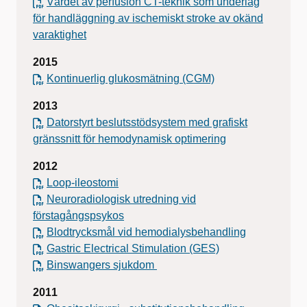
Värdet av perfusion CT-teknik som underlag
för handläggning av ischemiskt stroke av okänd
varaktighet
2015
Kontinuerlig glukosmätning (CGM)
2013
Datorstyrt beslutsstödsystem med grafiskt
gränssnitt för hemodynamisk optimering
2012
Loop-ileostomi
Neuroradiologisk utredning vid
förstagångspsykos
Blodtrycksmål vid hemodialysbehandling
Gastric Electrical Stimulation (GES)
Binswangers sjukdom
2011