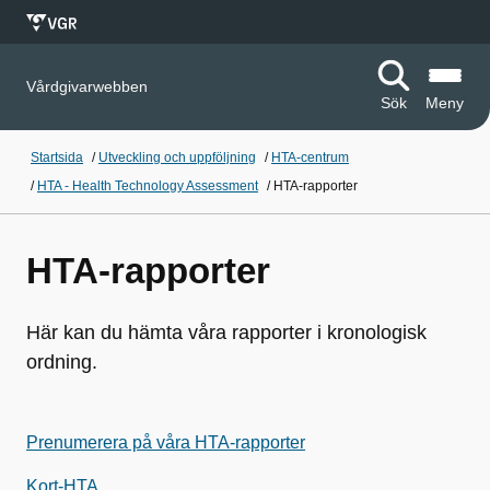
Vårdgivarwebben
Sök
Meny
Startsida
/
Utveckling och uppföljning
/
HTA-centrum
/
HTA - Health Technology Assessment
/
HTA-rapporter
HTA-rapporter
Här kan du hämta våra rapporter i kronologisk
ordning.
Prenumerera på våra HTA-rapporter
Kort-HTA