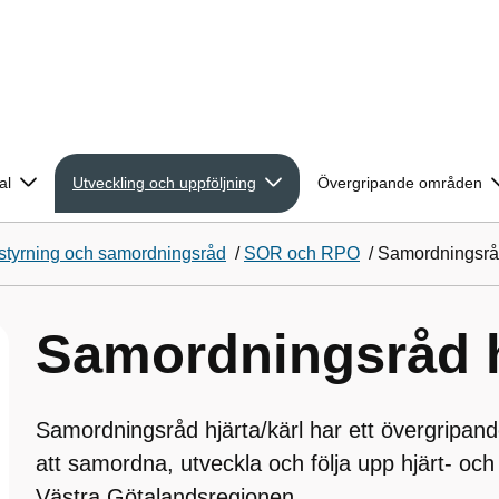
al
Utveckling och uppföljning
Övergripande områden
tyrning och samordningsråd
/
SOR och RPO
/
Samordningsråd
Samordningsråd h
Samordningsråd hjärta/kärl har ett övergripand
att samordna, utveckla och följa upp hjärt- och
Västra Götalandsregionen.