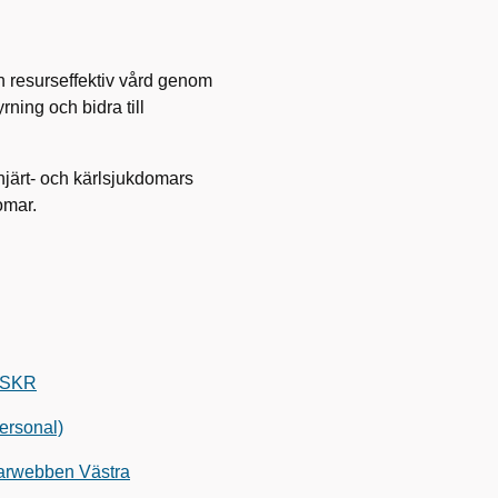
h resurseffektiv vård genom
ning och bidra till
järt- och kärlsjukdomars
omar.
| SKR
ersonal)
varwebben Västra