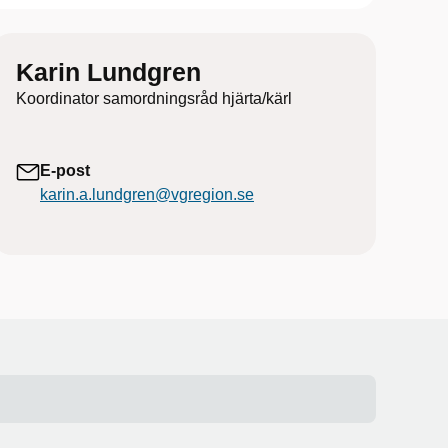
Karin Lundgren
Koordinator samordningsråd hjärta/kärl
E-post
karin.a.lundgren@vgregion.se