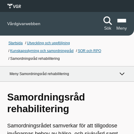
Vårdgivarwebben
Sök
Meny
Startsida
/
Utveckling och uppföljning
/
Kunskapsstyrning och samordningsråd
/
SOR och RPO
/
Samordningsråd rehabilitering
Meny Samordningsråd rehabilitering
Samordningsråd
rehabilitering
Samordningsrådet samverkar för att tillgodose
invånarnas behov av hälso- och sjukvård samt