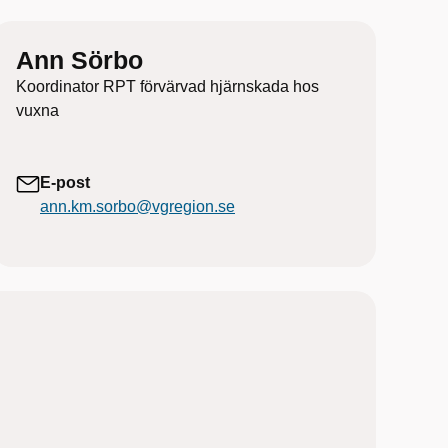
Ann Sörbo
Koordinator RPT förvärvad hjärnskada hos
vuxna
E-post
ann.km.sorbo@vgregion.se