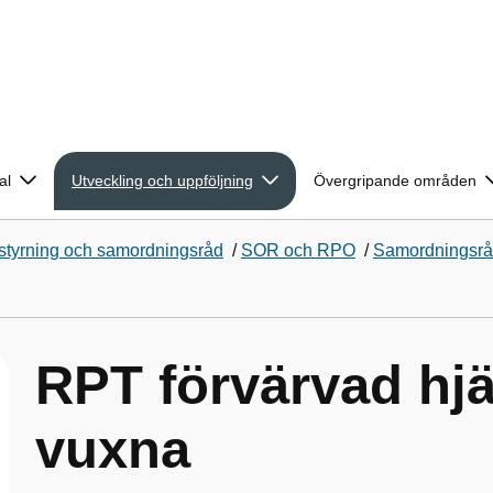
al
Utveckling och uppföljning
Övergripande områden
tyrning och samordningsråd
/
SOR och RPO
/
Samordningsråd
RPT förvärvad hj
vuxna