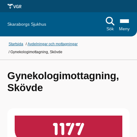
Skaraborgs Sjukhus
Sök
Meny
Startsida
/
Avdelningar och mottagningar
/
Gynekologimottagning, Skövde
Gynekologimottagning,
Skövde