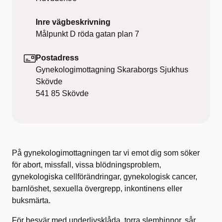
Inre vägbeskrivning
Målpunkt D röda gatan plan 7
Postadress
Gynekologimottagning Skaraborgs Sjukhus
Skövde
541 85
Skövde
På gynekologimottagningen tar vi emot dig som söker
för abort, missfall, vissa blödningsproblem,
gynekologiska cellförändringar, gynekologisk cancer,
barnlöshet, sexuella övergrepp, inkontinens eller
buksmärta.
För besvär med underlivsklåda, torra slemhinnor, sår,