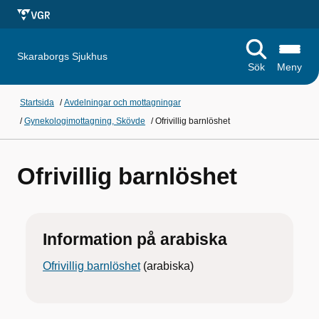
Skaraborgs Sjukhus
Sök
Meny
Startsida
/
Avdelningar och mottagningar
/
Gynekologimottagning, Skövde
/
Ofrivillig barnlöshet
Ofrivillig barnlöshet
Information på arabiska
Ofrivillig barnlöshet
(arabiska)