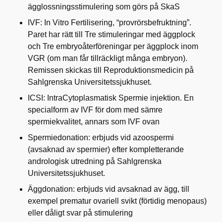
ägglossningsstimulering som görs på SkaS
IVF: In Vitro Fertilisering, “provrörsbefruktning”.
Paret har rätt till Tre stimuleringar med äggplock
och Tre embryoåterföreningar per äggplock inom
VGR (om man får tillräckligt många embryon).
Remissen skickas till Reproduktionsmedicin på
Sahlgrenska Universitetssjukhuset.
ICSI: IntraCytoplasmatisk Spermie injektion. En
specialform av IVF för dom med sämre
spermiekvalitet, annars som IVF ovan
Spermiedonation: erbjuds vid azoospermi
(avsaknad av spermier) efter kompletterande
andrologisk utredning på Sahlgrenska
Universitetssjukhuset.
Äggdonation: erbjuds vid avsaknad av ägg, till
exempel prematur ovariell svikt (förtidig menopaus)
eller dåligt svar på stimulering