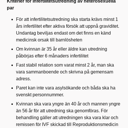
Kriterier för infertilitetsutredning av heterosexuella
par
För att infertilitetsutredning ska starta krävs minst 1
års infertilitet efter aktiva försök att uppnå graviditet.
Undantag beviljas endast om det finns en känd
medicinsk orsak till barnlösheten
Om kvinnan är 35 år eller äldre kan utredning
påbörjas efter 6 månaders infertilitet
Fast stabil relation som varat minst 2 år, man ska
vara sammanboende och skrivna på gemensam
adress.
Paret kan inte vara asylsökande och båda ska ha
svenskt personnummer.
Kvinnan ska vara yngre än 40 år och mannen yngre
än 56 år för att utredning ska genomföras. För
behandling gäller att utredningen ska vara klar och
remissen för IVF skickad till Reproduktionsmedicin