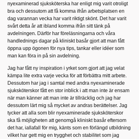
nyexaminerad sjuksköterska har enligt mig varit otroligt
bra och dessutom att få komma ifrån arbetsplatsen en
dag varannan vecka har varit riktigt skönt. Det har varit
svårt detta år att ibland komma ifrån sitt tänk på
avdelningen. Därför har föreläsningarna och våra
handlednings dagar på kliniskt basår gjort att man fått
öppna upp ögonen för nya tips, tankar eller idéer som
man kan föra in på sin avdelning.
Jag har fått ny inspiration i yrket som gjort att jag velat
kämpa lite extra varje vecka för att förbättra mitt arbete.
Dessutom har jag i samtal med andra nyexaminerade
sjuksköterskor fått en stor inblick i att man inte är ensam
när man känner att man inte är tillräcklig och jag har
dessutom lärt mig så mycket av andras berättelser. Jag
tycker att alla som blir nyexaminerade sjuksköterskor
ska få möjligheten att genomgå kliniskt basår eftersom
det har, iallafall för mig, känts som en förlängd utbildning
vilket har gett mig en trygghet och stabilitet som jag