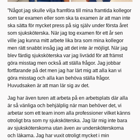
”Något jag skulle vilja framföra till mina framtida kollegor
som tar examen eller som ska ta examen är att man inte
ska sätta för mycket press på sig själv under första året
som sjuksköterska. När jag tog examen för ett år sen
ville jag kunna mitt arbete lika bra som mina kollegor
men rätt snabbt insåg jag att det inte är möjligt. När jag
blev färdig sjuksköterska var jag livrädd för att främst
göra misstag men också att ställa frågor. Jag jobbar
fortfarande på det men jag har lärt mig att alla kan vi
göra misstag och alla kan behöva ställa frågor.
Huvudsaken är att man lär sig av det.
Jag har även turen att arbeta på en arbetsplats där alla
är så vänliga och behjälplig när man behöver det, vi
arbetar som ett team inom alla professioner vilket känns
otroligt bra som ny sjuksköterska. Jag lär mig inte bara
av sjuksköterskorna utan även av undersköterskorna
och läkarna. Jag har vuxit otroligt mycket i min