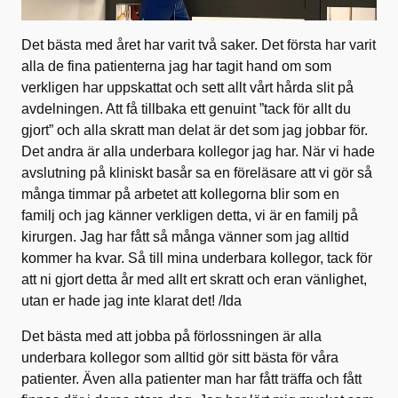
Det bästa med året har varit två saker. Det första har varit
alla de fina patienterna jag har tagit hand om som
verkligen har uppskattat och sett allt vårt hårda slit på
avdelningen. Att få tillbaka ett genuint ”tack för allt du
gjort” och alla skratt man delat är det som jag jobbar för.
Det andra är alla underbara kollegor jag har. När vi hade
avslutning på kliniskt basår sa en föreläsare att vi gör så
många timmar på arbetet att kollegorna blir som en
familj och jag känner verkligen detta, vi är en familj på
kirurgen. Jag har fått så många vänner som jag alltid
kommer ha kvar. Så till mina underbara kollegor, tack för
att ni gjort detta år med allt ert skratt och eran vänlighet,
utan er hade jag inte klarat det! /Ida
Det bästa med att jobba på förlossningen är alla
underbara kollegor som alltid gör sitt bästa för våra
patienter. Även alla patienter man har fått träffa och fått