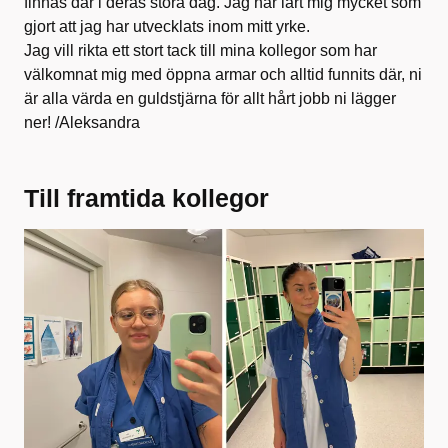
finnas där i deras stora dag. Jag har lärt mig mycket som
gjort att jag har utvecklats inom mitt yrke.
Jag vill rikta ett stort tack till mina kollegor som har
välkomnat mig med öppna armar och alltid funnits där, ni
är alla värda en guldstjärna för allt hårt jobb ni lägger
ner! /Aleksandra
Till framtida kollegor