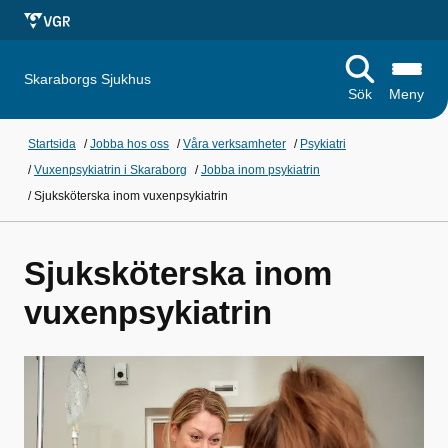
Skaraborgs Sjukhus
Sök
Meny
Startsida
/
Jobba hos oss
/
Våra verksamheter
/
Psykiatri
/
Vuxenpsykiatrin i Skaraborg
/
Jobba inom psykiatrin
/
Sjuksköterska inom vuxenpsykiatrin
Sjuksköterska inom
vuxenpsykiatrin