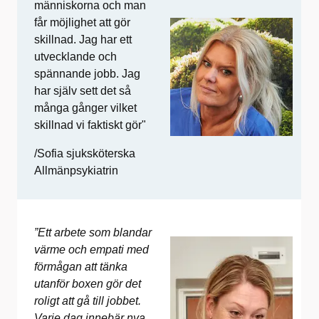
människorna och man
får möjlighet att gör
skillnad. Jag har ett
utvecklande och
spännande jobb. Jag
har själv sett det så
många gånger vilket
skillnad vi faktiskt gör"
/Sofia sjuksköterska
Allmänpsykiatrin
”Ett arbete som blandar
värme och empati med
förmågan att tänka
utanför boxen gör det
roligt att gå till jobbet.
Varje dag innebär nya