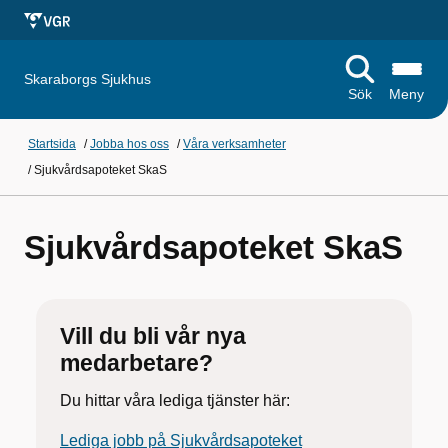
Skaraborgs Sjukhus
Sök
Meny
Startsida
/
Jobba hos oss
/
Våra verksamheter
/
Sjukvårdsapoteket SkaS
Sjukvårdsapoteket SkaS
Vill du bli vår nya
medarbetare?
Du hittar våra lediga tjänster här:
Lediga jobb på Sjukvårdsapoteket