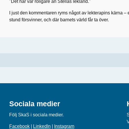
"Det här var roligare än Stellas lekland."
I just den kommentaren ryms något av lekterapins kärna – e
stund försvinner, och där barnets värld får ta över.
Sociala medier
Följ SkaS i sociala medier.
Facebook
|
LinkedIn
|
Instagram