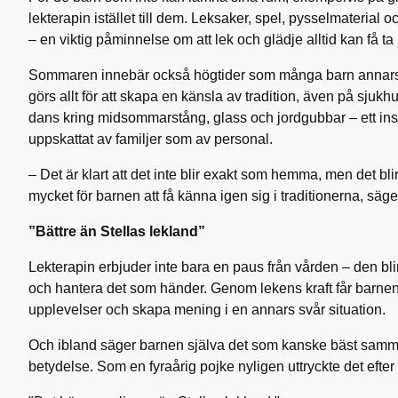
lekterapin istället till dem. Leksaker, spel, pysselmaterial o
– en viktig påminnelse om att lek och glädje alltid kan få ta 
Sommaren innebär också högtider som många barn annars 
görs allt för att skapa en känsla av tradition, även på sju
dans kring midsommarstång, glass och jordgubbar – ett insl
uppskattat av familjer som av personal.
– Det är klart att det inte blir exakt som hemma, men det bli
mycket för barnen att få känna igen sig i traditionerna, säg
”Bättre än Stellas lekland”
Lekterapin erbjuder inte bara en paus från vården – den blir 
och hantera det som händer. Genom lekens kraft får barnen 
upplevelser och skapa mening i en annars svår situation.
Och ibland säger barnen själva det som kanske bäst samm
betydelse. Som en fyraårig pojke nyligen uttryckte det efter 