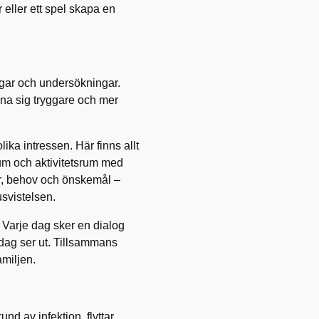
r eller ett spel skapa en
ngar och undersökningar.
a sig tryggare och mer
ika intressen. Här finns allt
um och aktivitetsrum med
er, behov och önskemål –
usvistelsen.
 Varje dag sker en dialog
 dag ser ut. Tillsammans
amiljen.
d av infektion, flyttar