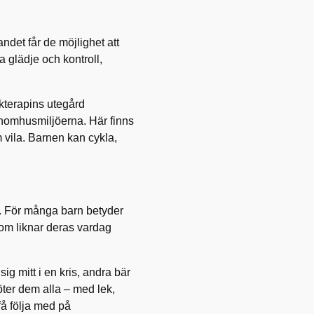
andet får de möjlighet att
 glädje och kontroll,
terapins utegård
 inomhusmiljöerna. Här finns
m vila. Barnen kan cykla,
n. För många barn betyder
om liknar deras vardag
ig mitt i en kris, andra bär
öter dem alla – med lek,
få följa med på