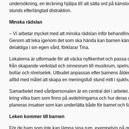
undersökning, en teckning hjälpa till att sätta ord på känslo
stunds efterlängtad distraktion.
Minska rädslan
– Vi arbetar mycket med att minska rädslan inför behandli
Genom att leka igenom det som ska hända kan barnen känn
delaktiga i sin egen vård, förklarar Tina.
Lokalerna är utformade för att väcka nyfikenhet och passa ol
från skapande verkstad och sinnesrum till musikrum, spelr
bollar och rörelselek. Utbudet anpassas efter barnens åld
alltid med målet att skapa en meningsfull stund mitt i sjukh
Samarbetet med vårdpersonalen är en central del i arbetet.
kring vilka barn som finns på avdelningarna och hur deras
planeras insatser som kan underlätta både för barnet och f
Leken kommer till barnen
För de barn som inte kan lämna sina rum, exempelvis på grun