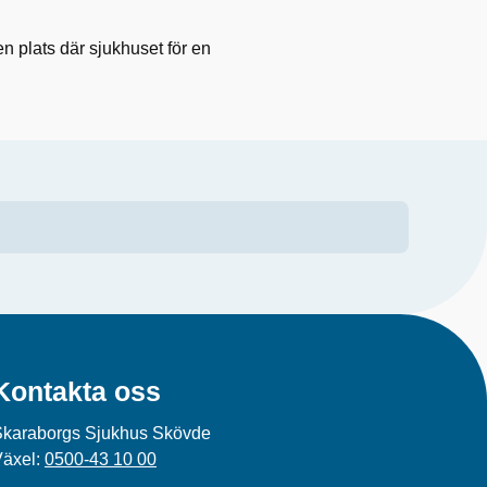
n plats där sjukhuset för en
Kontakta oss
Skaraborgs Sjukhus Skövde
Växel:
0500-43 10 00