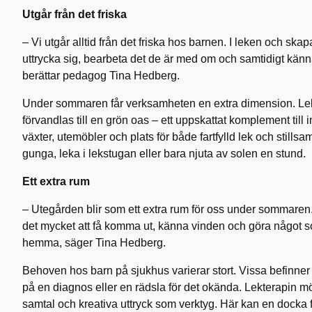
Utgår från det friska
– Vi utgår alltid från det friska hos barnen. I leken och skap
uttrycka sig, bearbeta det de är med om och samtidigt känna
berättar pedagog Tina Hedberg.
Under sommaren får verksamheten en extra dimension. Lek
förvandlas till en grön oas – ett uppskattat komplement till
växter, utemöbler och plats för både fartfylld lek och stillsa
gunga, leka i lekstugan eller bara njuta av solen en stund.
Ett extra rum
– Utegården blir som ett extra rum för oss under sommare
det mycket att få komma ut, känna vinden och göra något s
hemma, säger Tina Hedberg.
Behoven hos barn på sjukhus varierar stort. Vissa befinner s
på en diagnos eller en rädsla för det okända. Lekterapin m
samtal och kreativa uttryck som verktyg. Här kan en docka 