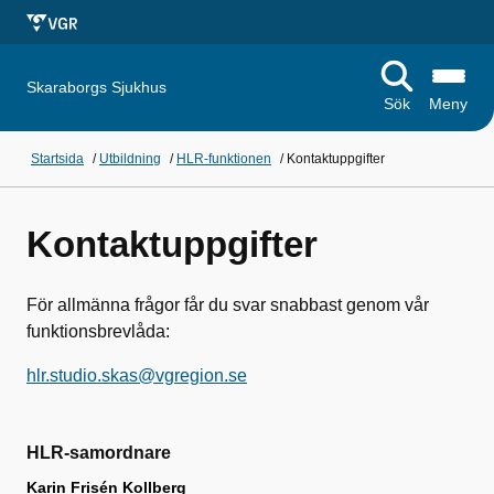
Skaraborgs Sjukhus
Sök
Meny
Startsida
/
Utbildning
/
HLR-funktionen
/
Kontaktuppgifter
Kontaktuppgifter
För allmänna frågor får du svar snabbast genom vår
funktionsbrevlåda:
hlr.studio.skas@vgregion.se
HLR-samordnare
Karin Frisén Kollberg