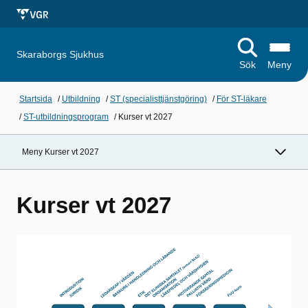
Skaraborgs Sjukhus
Sök
Meny
Startsida
/
Utbildning
/
ST (specialisttjänstgöring)
/
För ST-läkare
/
ST-utbildningsprogram
/
Kurser vt 2027
Meny Kurser vt 2027
Kurser vt 2027