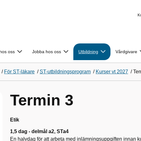
K
 hos oss
Jobba hos oss
Utbildning
Vårdgivare
/
För ST-läkare
/
ST-utbildningsprogram
/
Kurser vt 2027
/
Ter
Termin 3
Etik
1,5 dag - delmål a2, STa4
En halvdag för att arbeta med inlämningsuppgiften innan ku