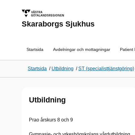
Skaraborgs Sjukhus
Startsida
Avdelningar och mottagningar
Patient
Startsida
/
Utbildning
/
ST (specialisttjänstgöring)
Utbildning
Prao årskurs 8 och 9
Gymnasie- och yrkeshögskolans vårdutbildning