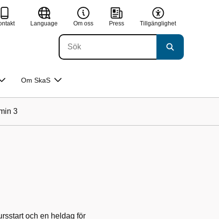
ontakt
Language
Om oss
Press
Tillgänglighet
Om SkaS
min 3
rsstart och en heldag för