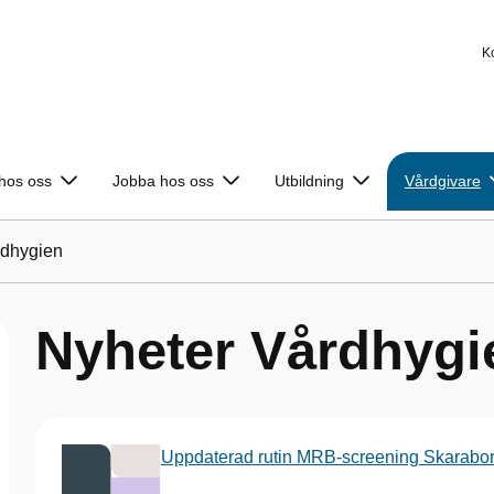
K
 hos oss
Jobba hos oss
Utbildning
Vårdgivare
rdhygien
Nyheter Vårdhygi
Uppdaterad rutin MRB-screening Skarabo