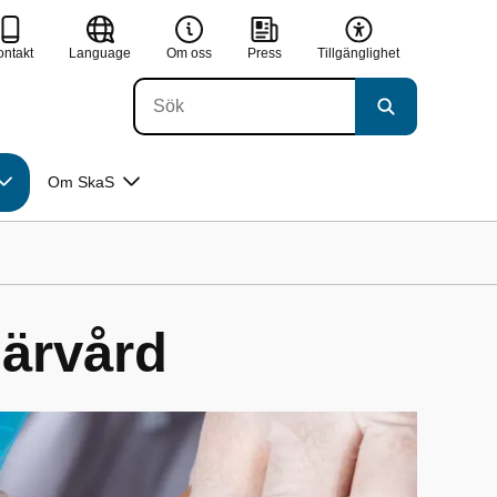
ontakt
Language
Om oss
Press
Tillgänglighet
Om SkaS
märvård