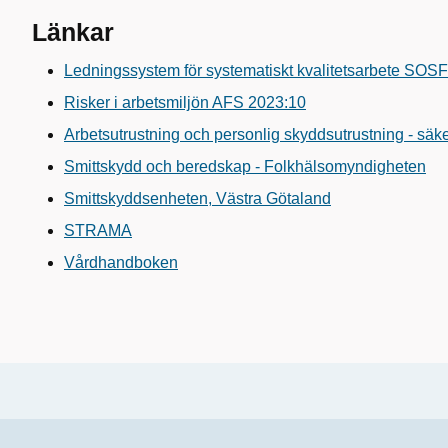
Länkar
Ledningssystem för systematiskt kvalitetsarbete SOS
Risker i arbetsmiljön AFS 2023:10
Arbetsutrustning och personlig skyddsutrustning - sä
Smittskydd och beredskap - Folkhälsomyndigheten
Smittskyddsenheten, Västra Götaland
STRAMA
Vårdhandboken