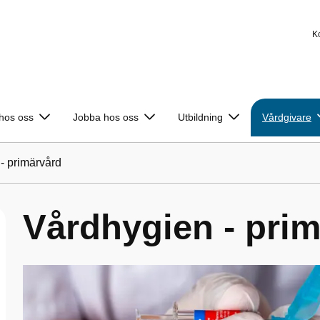
K
 hos oss
Jobba hos oss
Utbildning
Vårdgivare
- primärvård
Vårdhygien - pri