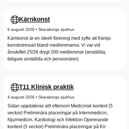
s
S
Kärnkonst
j
6 augusti 2026
•
Skaraborgs sjukhus
Kärnkonst är en ideell förening med syfte att främja
u
konstintresset bland medlemmarna. Vi var vid
k
årsskiftet 25/26 drygt 200 medlemmar (anställda,
tidigare anställda och pensionärer).
h
u
s
T11 Klinisk praktik
4 augusti 2026
•
Skaraborgs sjukhus
Sidan uppdateras allt eftersom Medicinsk kontext (5
veckor) Preliminära placeringar på Internmedicin,
Njurmedicin, Kardiologi och Infektion Opererande
kontext (5 veckor) Preliminära placeringar på Kir