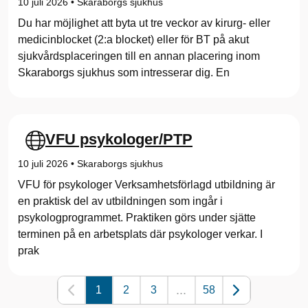
10 juli 2026
•
Skaraborgs sjukhus
Du har möjlighet att byta ut tre veckor av kirurg- eller
medicinblocket (2:a blocket) eller för BT på akut
sjukvårdsplaceringen till en annan placering inom
Skaraborgs sjukhus som intresserar dig. En
VFU psykologer/PTP
10 juli 2026
•
Skaraborgs sjukhus
VFU för psykologer Verksamhetsförlagd utbildning är
en praktisk del av utbildningen som ingår i
psykologprogrammet. Praktiken görs under sjätte
terminen på en arbetsplats där psykologer verkar. I
prak
...
1
2
3
58