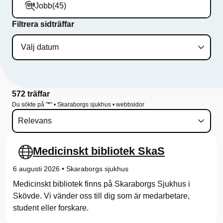
f
Jobb
(45)
ö
Filtrera sidträffar
r
S
k
572 träffar
a
Du sökte på "
*
" • Skaraborgs sjukhus • webbsidor
r
a
Medicinskt bibliotek SkaS
b
6 augusti 2026
•
Skaraborgs sjukhus
o
Medicinskt bibliotek finns på Skaraborgs Sjukhus i
r
Skövde. Vi vänder oss till dig som är medarbetare,
student eller forskare.
g