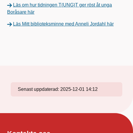
Läs om hur tidningen T(UNG)T ger röst åt unga
Boråsare här
Läs Mitt biblioteksminne med Anneli Jordahl här
Senast uppdaterad:
2025-12-01 14:12