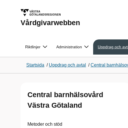
Vårdgivarwebben
Riktlinjer
Administration
Uppdrag och avt
Startsida
/
Uppdrag och avtal
/
Central barnhälso
Central barnhälsovård
Västra Götaland
Metoder och stöd