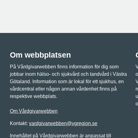
Om webbplatsen
På Vårdgivarwebben finns information för dig som
V
jobbar inom hälso- och sjukvård och tandvård i Västra
o
Götaland. Information som är lokal för ett sjukhus, en
V
vårdcentral eller någon annan vårdenhet finns på
m
respektive webbplats.
u
o
Om Vårdgivarwebben
Kontakt:
vardgivarwebben@vgregion.se
Innehållet på Vårdgivarwebben är anpassat till