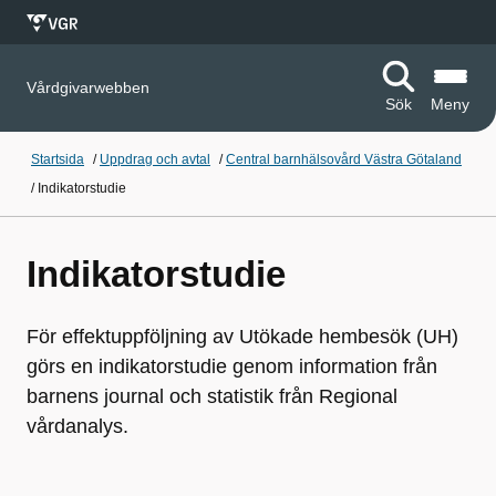
Vårdgivarwebben
Sök
Meny
Startsida
/
Uppdrag och avtal
/
Central barnhälsovård Västra Götaland
/
Indikatorstudie
Indikatorstudie
För effektuppföljning av Utökade hembesök (UH)
görs en indikatorstudie genom information från
barnens journal och statistik från Regional
vårdanalys.