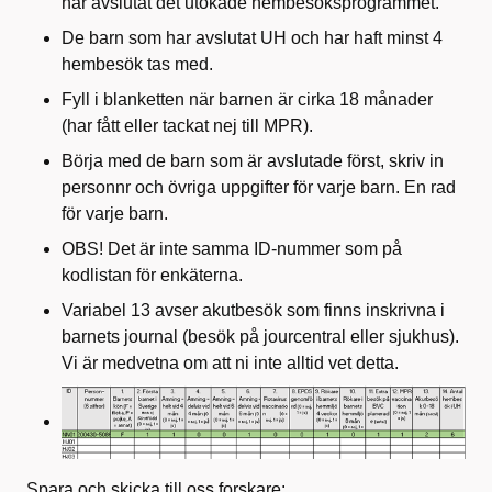
har avslutat det utökade hembesöksprogrammet.
De barn som har avslutat UH och har haft minst 4
hembesök tas med.
Fyll i blanketten när barnen är cirka 18 månader
(har fått eller tackat nej till MPR).
Börja med de barn som är avslutade först, skriv in
personnr och övriga uppgifter för varje barn. En rad
för varje barn.
OBS! Det är inte samma ID-nummer som på
kodlistan för enkäterna.
Variabel 13 avser akutbesök som finns inskrivna i
barnets journal (besök på jourcentral eller sjukhus).
Vi är medvetna om att ni inte alltid vet detta.
Spara och skicka till oss forskare: