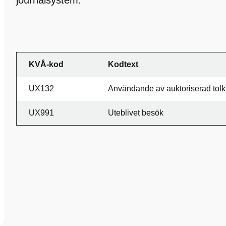
journalsystem.
KVÅ-kod
Kodtext
UX132
Användande av auktoriserad tol
UX991
Uteblivet besök