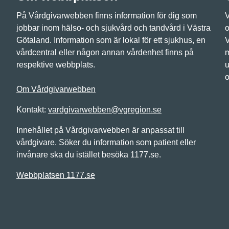
På Vårdgivarwebben finns information för dig som
V
jobbar inom hälso- och sjukvård och tandvård i Västra
o
Götaland. Information som är lokal för ett sjukhus, en
V
vårdcentral eller någon annan vårdenhet finns på
m
respektive webbplats.
u
o
Om Vårdgivarwebben
Kontakt:
vardgivarwebben@vgregion.se
Innehållet på Vårdgivarwebben är anpassat till
vårdgivare. Söker du information som patient eller
invånare ska du istället besöka 1177.se.
Webbplatsen 1177.se