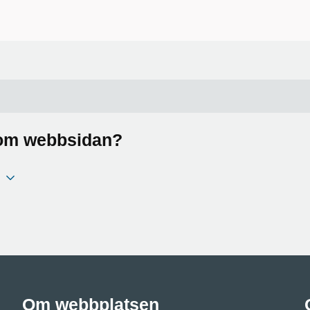
a om webbsidan?
Om webbplatsen