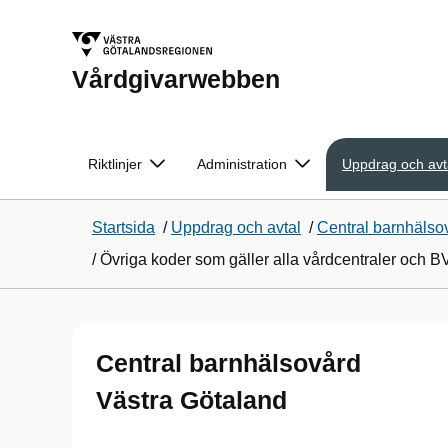
Vårdgivarwebben
Riktlinjer
Administration
Uppdrag och avt
Startsida
/
Uppdrag och avtal
/
Central barnhälso
/
Övriga koder som gäller alla vårdcentraler och B
Central barnhälsovård
Västra Götaland