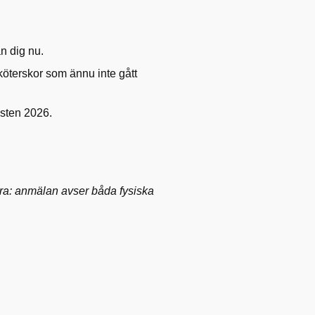
n dig nu.
terskor som ännu inte gått
östen 2026.
ra: anmälan avser båda fysiska