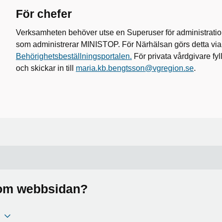
För chefer
Verksamheten behöver utse en Superuser för administratio
som administrerar MINISTOP. För Närhälsan görs detta via
Behörighetsbeställningsportalen.
För privata vårdgivare fyl
och skickar in till
maria.kb.bengtsson@vgregion.se
.
a om webbsidan?