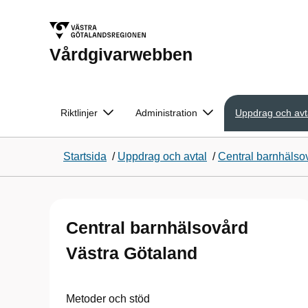
Vårdgivarwebben
Riktlinjer
Administration
Uppdrag och avt
Startsida
/
Uppdrag och avtal
/
Central barnhälso
Central barnhälsovård
Västra Götaland
Metoder och stöd