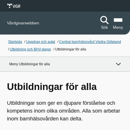
Vårdgivarwebben
Sök
Meny
Startsida
/
Uppdrag och avtal
/
Central barnhälsovård Västra Götaland
/
Utbildning och BHV-dagar
/
Utbildningar för alla
Meny Utbildningar för alla
Utbildningar för alla
Utbildningar som ger en djupare förståelse och
kompetens inom olika områden. Alla som arbetar
inom barnhälsovården kan delta.