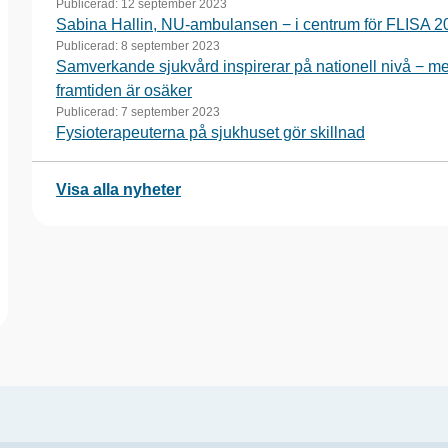
Publicerad:
12 september 2023
Sabina Hallin, NU-ambulansen − i centrum för FLISA 2
Publicerad:
8 september 2023
Samverkande sjukvård inspirerar på nationell nivå − m
framtiden är osäker
Publicerad:
7 september 2023
Fysioterapeuterna på sjukhuset gör skillnad
Visa alla nyheter