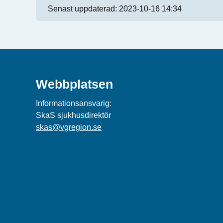
Senast uppdaterad:
2023-10-16 14:34
Webbplatsen
Informationsansvarig:
SkaS sjukhusdirektör
skas@vgregion.se