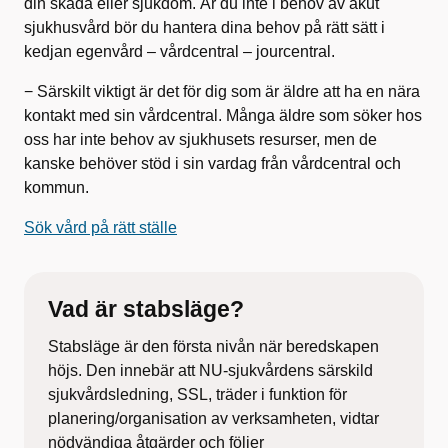
din skada eller sjukdom. Är du inte i behov av akut
sjukhusvård bör du hantera dina behov på rätt sätt i
kedjan egenvård – vårdcentral – jourcentral.
− Särskilt viktigt är det för dig som är äldre att ha en nära
kontakt med sin vårdcentral. Många äldre som söker hos
oss har inte behov av sjukhusets resurser, men de
kanske behöver stöd i sin vardag från vårdcentral och
kommun.
Sök vård på rätt ställe
Vad är stabsläge?
Stabsläge är den första nivån när beredskapen
höjs. Den innebär att NU-sjukvårdens särskild
sjukvårdsledning, SSL, träder i funktion för
planering/organisation av verksamheten, vidtar
nödvändiga åtgärder och följer