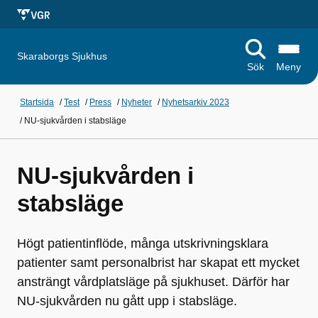
Skaraborgs Sjukhus
Sök
Meny
Startsida
/
Test
/
Press
/
Nyheter
/
Nyhetsarkiv 2023
/
NU-sjukvården i stabsläge
NU-sjukvården i
stabsläge
Högt patientinflöde, många utskrivningsklara
patienter samt personalbrist har skapat ett mycket
ansträngt vårdplatsläge på sjukhuset. Därför har
NU-sjukvården nu gått upp i stabsläge.