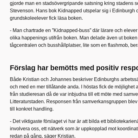
gjorde man en stadsövergripande satsning kring stadens so
Stevenson. Hans bok Kidnapped utspelar sig i Edinburgh o
grundskoleelever fick läsa boken.
- Man chartrade en ”Kidnapped-buss” där lärare och elever f
olika happenings utifrån boken. Man delade även ut boken
tågcentralen och busshållplatser, lite som en flashmob, berä
Förslag har bemötts med positiv resp
Både Kristian och Johannes beskriver Edinburghs arbetss
och med en mer tillåtande anda. I höstas fick de möjlighet a
från studieresan då de var inbjudna till ett möte med sam
Litteraturstaden. Responsen från samverkansgruppen blev m
till konkret handling.
- Det viktigaste förslaget vi har är att bilda ett bibliotekarie
involvera oss, ett nätverk som är uppkopplad mot koordinato
redan på gång, säger Kristian.