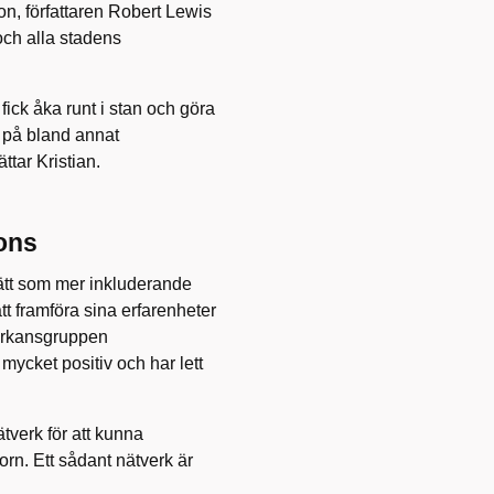
n, författaren Robert Lewis
ch alla stadens
ick åka runt i stan och göra
 på bland annat
ttar Kristian.
ons
ätt som mer inkluderande
tt framföra sina erfarenheter
verkansgruppen
ycket positiv och har lett
nätverk för att kunna
rn. Ett sådant nätverk är