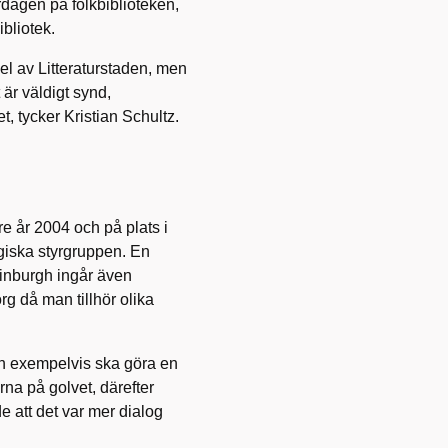
vardagen på folkbiblioteken,
bliotek.
el av Litteraturstaden, men
 är väldigt synd,
t, tycker Kristian Schultz.
re år 2004 och på plats i
egiska styrgruppen. En
Edinburgh ingår även
g då man tillhör olika
en exempelvis ska göra en
rna på golvet, därefter
e att det var mer dialog