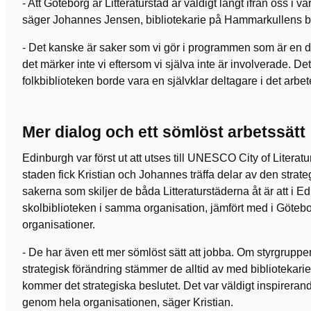
- Att Göteborg är Litteraturstad är väldigt långt ifrån oss i 
säger Johannes Jensen, bibliotekarie på Hammarkullens bi
- Det kanske är saker som vi gör i programmen som är en d
det märker inte vi eftersom vi själva inte är involverade. Det
folkbiblioteken borde vara en självklar deltagare i det arbete
Mer dialog och ett sömlöst arbetssätt
Edinburgh var först ut att utses till UNESCO City of Literatu
staden fick Kristian och Johannes träffa delar av den strat
sakerna som skiljer de båda Litteraturstäderna åt är att i 
skolbiblioteken i samma organisation, jämfört med i Götebor
organisationer.
- De har även ett mer sömlöst sätt att jobba. Om styrgrupp
strategisk förändring stämmer de alltid av med bibliotekarie
kommer det strategiska beslutet. Det var väldigt inspirerand
genom hela organisationen, säger Kristian.