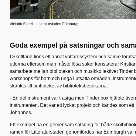
Victoria Street i Litteraturstaden Edinburgh
Goda exempel på satsningar och sam
I Skottland finns ett annat välfärdssystem och sämre förutsät
utforma eftersom man måste lösa saker konstaterar Kristian.
samarbete mellan biblioteken och musikkollektivet Tinder b
workshops för barn och unga i utsatta områden. Instrumen
skänkts till biblioteket av biblioteksbesökarna.
- En del instrument var trasiga men Tinder box hjälpte även t
instrumenten. Det var ett lyckat projekt och kändes som ett
Johannes.
Ett exempel på en gemensam satsning för både skolbibliote
ramen för Litteraturstaden genomfördes när Edinburgh var 