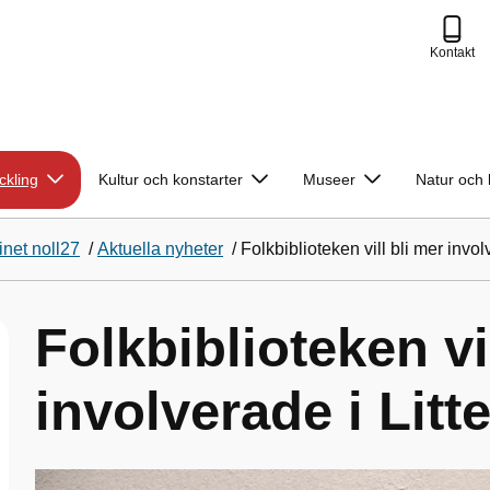
Kontakt
ckling
Kultur och konstarter
Museer
Natur och 
net noll27
/
Aktuella nyheter
/
Folkbiblioteken vill bli mer invol
Folkbiblioteken vi
involverade i Litt