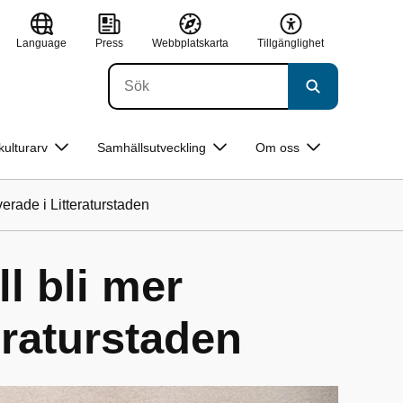
Language
Press
Webbplatskarta
Tillgänglighet
kulturarv
Samhällsutveckling
Om oss
verade i Litteraturstaden
ll bli mer
eraturstaden