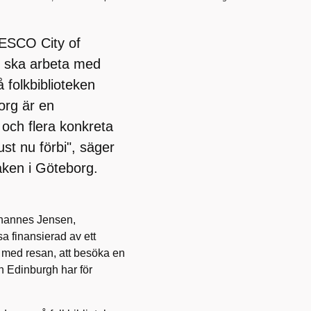
NESCO City of
en ska arbeta med
å folkbiblioteken
org är en
 och flera konkreta
ust nu förbi", säger
Kåken i Göteborg.
Johannes Jensen,
a finansierad av ett
n med resan, att besöka en
n Edinburgh har för