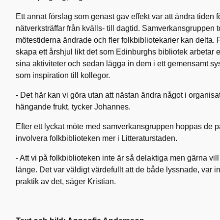
Ett annat förslag som genast gav effekt var att ändra tiden f
nätverksträffar från kvälls- till dagtid. Samverkansgruppen t
mötestiderna ändrade och fler folkbibliotekarier kan delta. 
skapa ett årshjul likt det som Edinburghs bibliotek arbetar e
sina aktiviteter och sedan lägga in dem i ett gemensamt sy
som inspiration till kollegor.
- Det här kan vi göra utan att nästan ändra något i organisat
hängande frukt, tycker Johannes.
Efter ett lyckat möte med samverkansgruppen hoppas de på et
involvera folkbiblioteken mer i Litteraturstaden.
- Att vi på folkbiblioteken inte är så delaktiga men gärna vil
länge. Det var väldigt värdefullt att de både lyssnade, var in
praktik av det, säger Kristian.