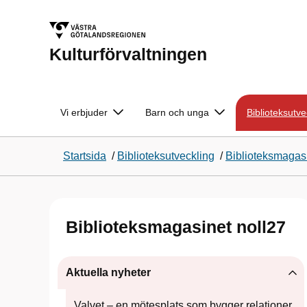
Kulturförvaltningen
Vi erbjuder
Barn och unga
Biblioteksutve
Startsida
/
Biblioteksutveckling
/
Biblioteksmagasi
Biblioteksmagasinet noll27
Aktuella nyheter
Valvet – en mötesplats som bygger relationer