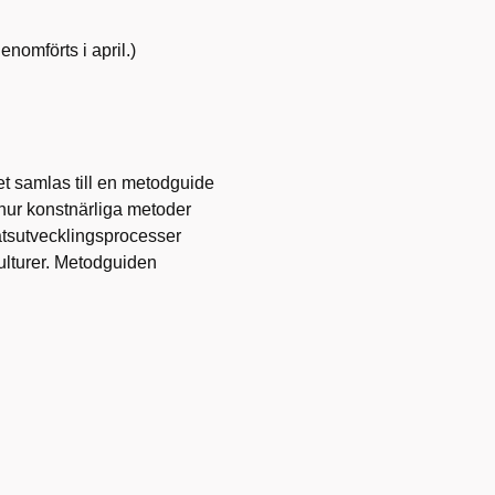
genomförts i april.)
 samlas till en metodguide
 hur konstnärliga metoder
atsutvecklingsprocesser
kulturer. Metodguiden