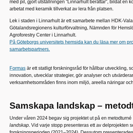
med pil, gjort utställningen ”Linnarhult berättar”, bildat e
arbetat med keramik tillverkat av lera från platsen.
Lek i staden i Linnarhult är ett samarbete mellan HDK-Vala
Götalandsregionens kulturförvaltning, Nämnden för Hemsl
Agroforestry Center i Linnarhult.
På Göteborgs universitets hemsida kan du läsa mer om proj
samarbetspartners.
Formas
är ett statligt forskningsråd för hållbar utveckling, 
innovation, utvecklar strategier, gör analyser och utvärdera
verksamhetsområden finns inom miljö, areella näringar o
Samskapa landskap – metodt
Under våren 2024 begav sig projektet ut på en metodturn
landskap
. Vid varje stopp presenteras ett av delprojekten 
forskningsperioden (2021–2024). Dessutom presenterades 