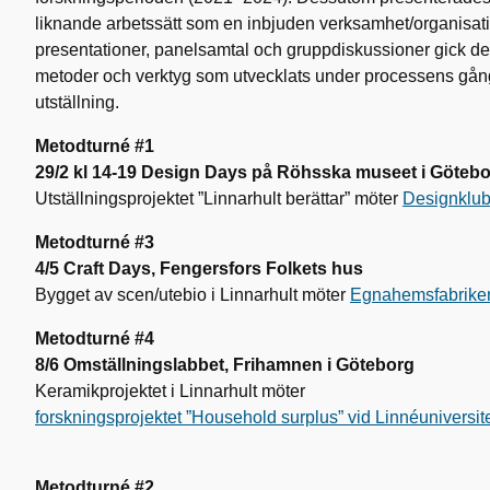
liknande arbetssätt som en inbjuden verksamhet/organisat
presentationer, panelsamtal och gruppdiskussioner gick det
metoder och verktyg som utvecklats under processens gång 
utställning.
Metodturné #1
29/2 kl 14-19 Design Days på Röhsska museet i Göteb
Utställningsprojektet ”Linnarhult berättar” möter
Designklub
Metodturné #3
4/5 Craft Days, Fengersfors Folkets hus
Bygget av scen/utebio i Linnarhult möter
Egnahemsfabriken
Metodturné #4
8/6 Omställningslabbet, Frihamnen i Göteborg
Keramikprojektet i Linnarhult möter
forskningsprojektet ”Household surplus” vid Linnéuniversite
Metodturné #2