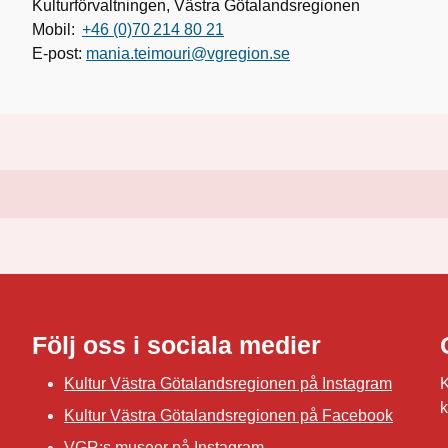
Kulturförvaltningen, Västra Götalandsregionen
Mobil:
+46 (0)70 214 80 21
E-post:
mania.teimouri@vgregion.se
Följ oss i sociala medier
Kultur Västra Götalandsregionen på Instagram
K
k
Kultur Västra Götalandsregionen på Facebook
VGR:s museer på Instagram