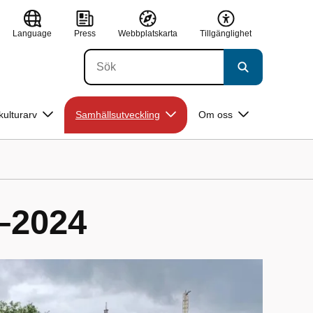
Language
Press
Webbplatskarta
Tillgänglighet
kulturarv
Samhällsutveckling
Om oss
1–2024