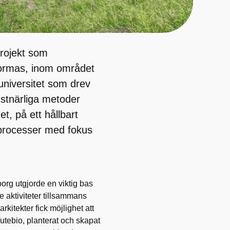
projekt som
 Formas, inom området
universitet som drev
nstnärliga metoder
, på ett hållbart
sprocesser med fokus
org utgjorde en viktig bas
 aktiviteter tillsammans
kitekter fick möjlighet att
/utebio, planterat och skapat