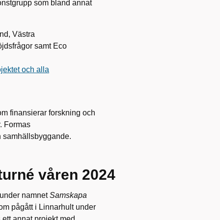
n konstgrupp som bland annat
nd, Västra
öjdsfrågor samt Eco
ektet och alla
som finansierar forskning och
r. Formas
ch samhällsbyggande.
urné våren 2024
é under namnet
Samskapa
som pågått i Linnarhult under
ett annat projekt med