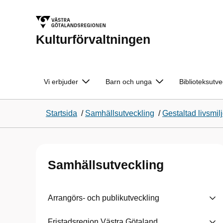
Kulturförvaltningen
Vi erbjuder
Barn och unga
Biblioteksutve
Startsida
/
Samhällsutveckling
/
Gestaltad livsmil
Samhällsutveckling
Arrangörs- och publikutveckling
Fristadsregion Västra Götaland