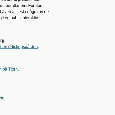
ion berättar om. Förutom
 även att testa några av de
i en publikinteraktiv
org
ben i Biskopsgården
.
 på Tjörn.
tet
.