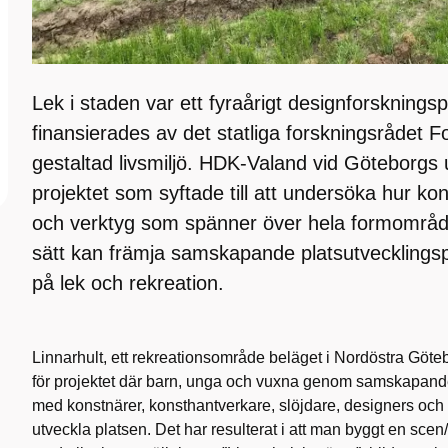
Lek i staden var ett fyraårigt designforsknings
finansierades av det statliga forskningsrådet
gestaltad livsmiljö. HDK-Valand vid Göteborgs 
projektet som syftade till att undersöka hur ko
och verktyg som spänner över hela formområdet
sätt kan främja samskapande platsutveckling
på lek och rekreation.
Linnarhult, ett rekreationsområde beläget i Nordöstra Göteb
för projektet där barn, unga och vuxna genom samskapande
med konstnärer, konsthantverkare, slöjdare, designers och ar
utveckla platsen. Det har resulterat i att man byggt en scen