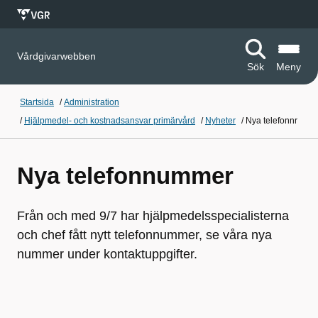
Vårdgivarwebben
Sök
Meny
Startsida
/
Administration
/
Hjälpmedel- och kostnadsansvar primärvård
/
Nyheter
/
Nya telefonnr
Nya telefonnummer
Från och med 9/7 har hjälpmedelsspecialisterna
och chef fått nytt telefonnummer, se våra nya
nummer under kontaktuppgifter.