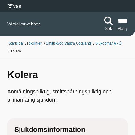
Vårdgivarwebben
Sök
Meny
Startsida
/
Riktlinjer
/
Smittskydd Västra Götaland
/
Sjukdomar A - Ö
/
Kolera
Kolera
Anmälningspliktig, smittspårningspliktig och
allmänfarlig sjukdom
Sjukdomsinformation