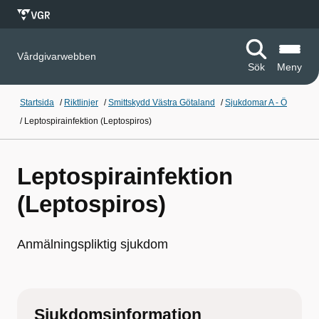
Vårdgivarwebben
Sök
Meny
Startsida
/
Riktlinjer
/
Smittskydd Västra Götaland
/
Sjukdomar A - Ö
/
Leptospirainfektion (Leptospiros)
Leptospirainfektion
(Leptospiros)
Anmälningspliktig sjukdom
Sjukdomsinformation