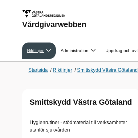
Vårdgivarwebben
Riktlinjer
Administration
Uppdrag och avt
Startsida
/
Riktlinjer
/
Smittskydd Västra Götaland
Smittskydd Västra Götaland
Hygienrutiner - stödmaterial till verksamheter
utanför sjukvården