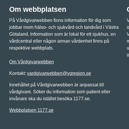
Om webbplatsen
På Vårdgivarwebben finns information för dig som
V
jobbar inom hälso- och sjukvård och tandvård i Västra
o
Götaland. Information som är lokal för ett sjukhus, en
V
vårdcentral eller någon annan vårdenhet finns på
m
respektive webbplats.
u
o
Om Vårdgivarwebben
Kontakt:
vardgivarwebben@vgregion.se
Innehållet på Vårdgivarwebben är anpassat till
vårdgivare. Söker du information som patient eller
invånare ska du istället besöka 1177.se.
Webbplatsen 1177.se