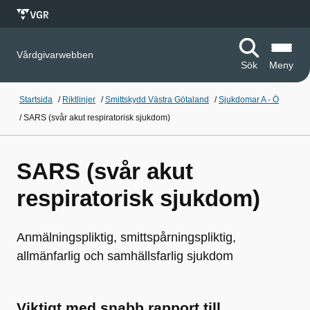
Vårdgivarwebben
Sök
Meny
Startsida
/
Riktlinjer
/
Smittskydd Västra Götaland
/
Sjukdomar A - Ö
/
SARS (svår akut respiratorisk sjukdom)
SARS (svår akut
respiratorisk sjukdom)
Anmälningspliktig, smittspårningspliktig,
allmänfarlig och samhällsfarlig sjukdom
Viktigt med snabb rapport till