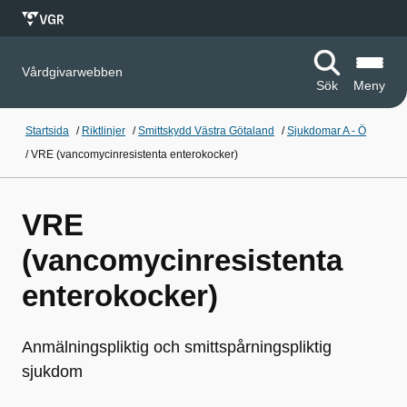
Vårdgivarwebben
Sök
Meny
Startsida
/
Riktlinjer
/
Smittskydd Västra Götaland
/
Sjukdomar A - Ö
/
VRE (vancomycinresistenta enterokocker)
VRE
(vancomycinresistenta
enterokocker)
Anmälningspliktig och smittspårningspliktig
sjukdom