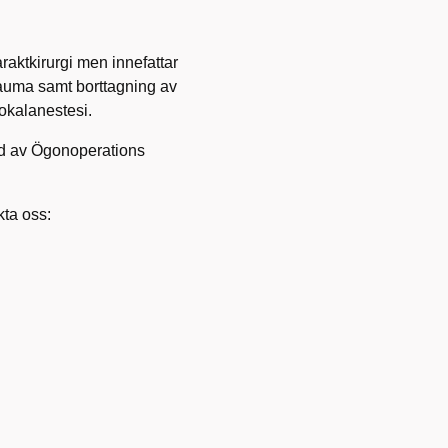
araktkirurgi men innefattar
trauma samt borttagning av
lokalanestesi.
d av Ögonoperations
ta oss: