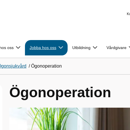
K
 hos oss
Jobba hos oss
Utbildning
Vårdgivare
Ögonsjukvård
/
Ögonoperation
Ögonoperation