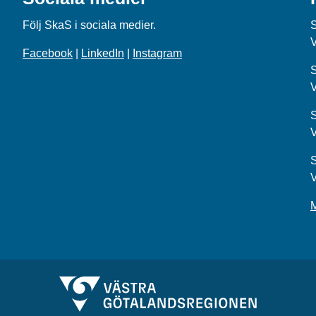
Följ SkaS i sociala medier.
Facebook
|
LinkedIn
|
Instagram
S
S
S
M