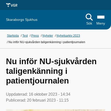
Skaraborgs Sjukhus
Sök
Meny
Startsida
/
Test
/
Press
/
Nyheter
/
Nyhetsarkiv 2023
/
Nu inför NU-sjukvården taligenkänning i patientjournalen
Nu inför NU-sjukvården
taligenkänning i
patientjournalen
Uppdaterad:
16 oktober 2023 - 14:34
Publicerad:
20 februari 2023 - 11:15