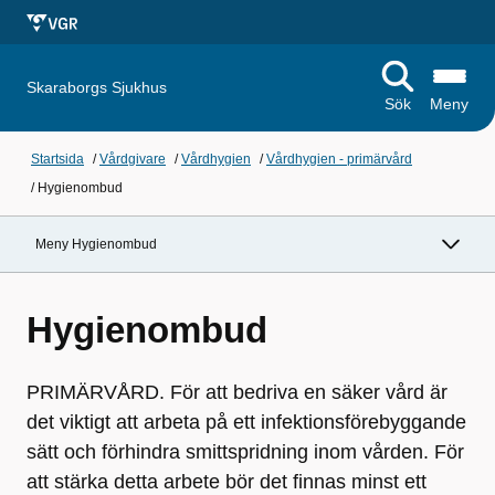
Skaraborgs Sjukhus
Sök
Meny
Startsida
/
Vårdgivare
/
Vårdhygien
/
Vårdhygien - primärvård
/
Hygienombud
Meny Hygienombud
Hygienombud
PRIMÄRVÅRD. För att bedriva en säker vård är
det viktigt att arbeta på ett infektionsförebyggande
sätt och förhindra smittspridning inom vården. För
att stärka detta arbete bör det finnas minst ett