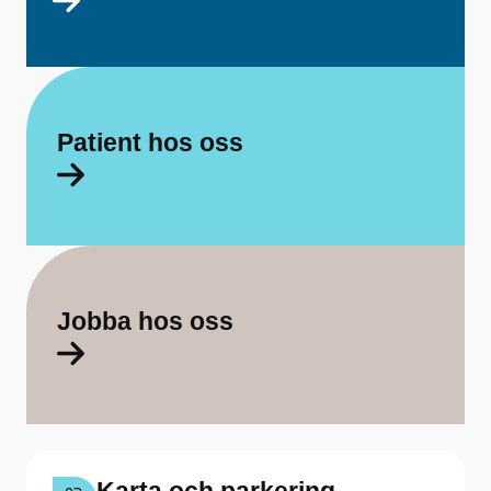
a
f
ö
r
Patient hos oss
S
k
a
r
Jobba hos oss
a
b
o
r