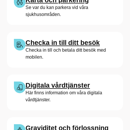
Karta och parkering
g
Se var du kan parkera vid våra
sjukhusområden.
s
S
j
Checka in till ditt besök
u
Checka in till och betala ditt besök med
mobilen.
k
h
u
Digitala vårdtjänster
Här finns information om våra digitala
s
vårdtjänster.
Graviditet och förlossning