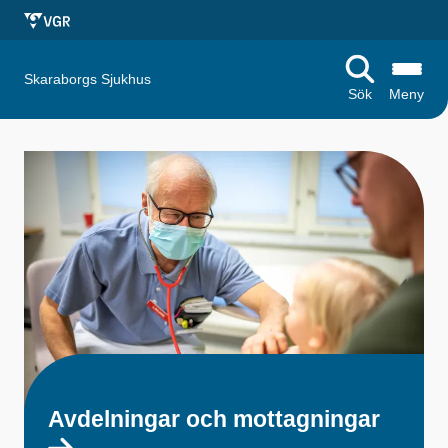
Skaraborgs Sjukhus
Sök
Meny
S
t
a
r
t
s
i
d
Avdelningar och mottagningar