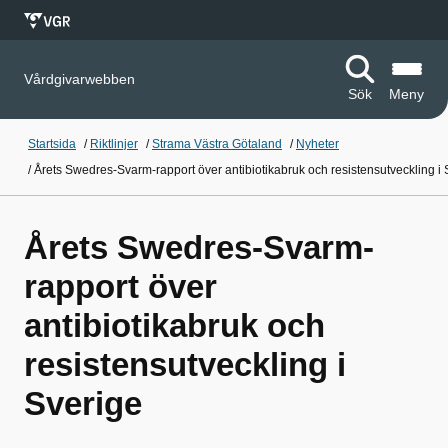
Vårdgivarwebben
Sök
Meny
Startsida
/
Riktlinjer
/
Strama Västra Götaland
/
Nyheter
/
Årets Swedres-Svarm-rapport över antibiotikabruk och resistensutveckling i 
Årets Swedres-Svarm-
rapport över
antibiotikabruk och
resistensutveckling i
Sverige