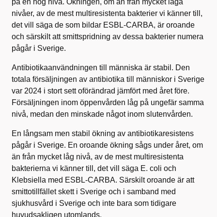
på en hög nivå. Ökningen, om än från mycket låga
nivåer, av de mest multiresistenta bakterier vi känner till,
det vill säga de som bildar ESBL-CARBA, är oroande
och särskilt att smittspridning av dessa bakterier numera
pågår i Sverige.
Antibiotikaanvändningen till människa är stabil. Den
totala försäljningen av antibiotika till människor i Sverige
var 2024 i stort sett oförändrad jämfört med året före.
Försäljningen inom öppenvården låg på ungefär samma
nivå, medan den minskade något inom slutenvården.
En långsam men stabil ökning av antibiotikaresistens
pågår i Sverige. En oroande ökning sågs under året, om
än från mycket låg nivå, av de mest multiresistenta
bakterierna vi känner till, det vill säga E. coli och
Klebsiella med ESBL-CARBA. Särskilt oroande är att
smittotillfället skett i Sverige och i samband med
sjukhusvård i Sverige och inte bara som tidigare
huvudsakligen utomlands.