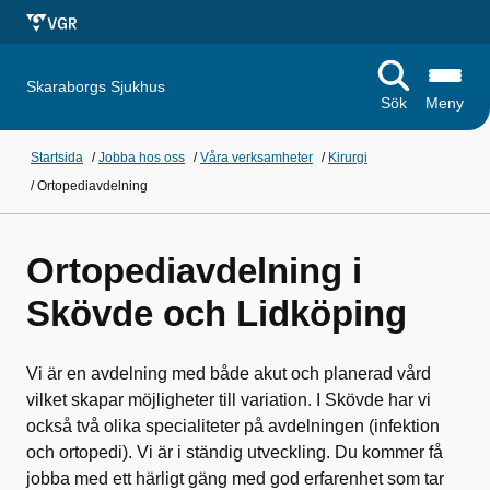
Skaraborgs Sjukhus
Sök
Meny
Startsida
/
Jobba hos oss
/
Våra verksamheter
/
Kirurgi
/
Ortopediavdelning
Ortopediavdelning i
Skövde och Lidköping
Vi är en avdelning med både akut och planerad vård
vilket skapar möjligheter till variation. I Skövde har vi
också två olika specialiteter på avdelningen (infektion
och ortopedi). Vi är i ständig utveckling. Du kommer få
jobba med ett härligt gäng med god erfarenhet som tar